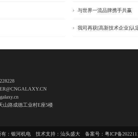
与世界一流品牌携手共赢
我司再获[高新技术企业]认
228228
ER@CNGALAXY.CN
laxy.cn
天山路成德工业村E座5楼
所有：银河机电
技术支持：汕头盛大
备案号：粤ICP备202211