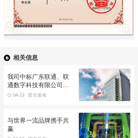
相关信息
我司中标广东联通、联
通数字科技有限公司广
东省分公司、广东产互-
04-23
官方发布
建筑智能化专业常态化
招募项目（2023年第3批
次）入库供应商
与世界一流品牌携手共
赢